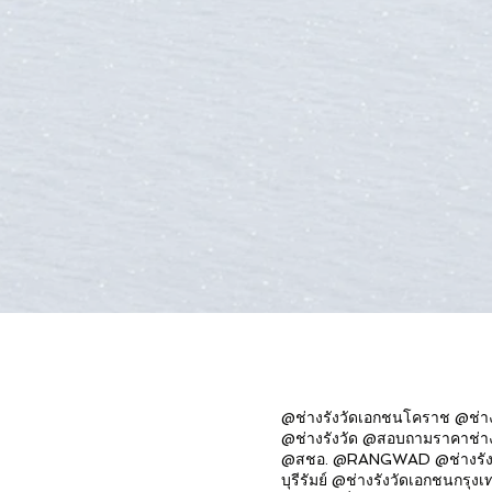
@ช่างรังวัดเอกชนโคราช @ช่างร
@ช่างรังวัด @สอบถามราคาช่างรัง
@สชอ. @RANGWAD @ช่างรังวั
บุรีรัมย์ @ช่างรังวัดเอกชนกร