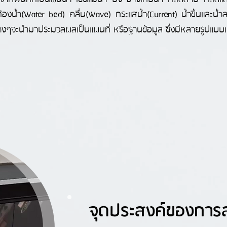
งน้ำ(Water bed) คลื่น(Wave) กระแสน้ำ(Current) น้ำขึ้นและน้ำลง(
งๆจะนำมาประมวลผลเป็นแผนที่ หรือฐานข้อมูล ซึ่งมีหลายรูปแบบแ
จุดประสงค์ของการ