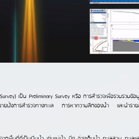
rvey) เป็น Preliminary Survey หรือ การสำรวจเพื่อรวบรวมข้อมูลร
รวจชายฝั่งการสำรวจทางทะเล การหาความลึกของน้ำ และนำรายล
ลจากพื้นที่ที่เป็นผืนน้ำ เช่นแม่น้ำ บึง อ่างเก็บน้ำ ทะเลสาบ ทะเล